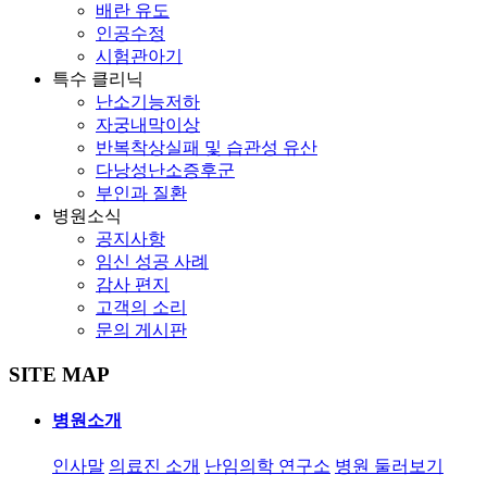
배란 유도
인공수정
시험관아기
특수 클리닉
난소기능저하
자궁내막이상
반복착상실패 및 습관성 유산
다낭성난소증후군
부인과 질환
병원소식
공지사항
임신 성공 사례
감사 편지
고객의 소리
문의 게시판
SITE MAP
병원소개
인사말
의료진 소개
난임의학 연구소
병원 둘러보기