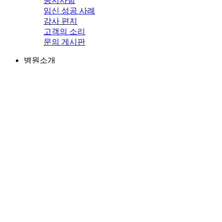
공지사항
임신 성공 사례
감사 편지
고객의 소리
문의 게시판
병원소개
인사말
의료진 소개
난임의학 연구소
병원 둘러보기
진료안내
초진 안내
예약 안내
지원 사업 안내
자가 주사 안내
서류 발급 안내
비급여 비용 안내
오시는 길
난임 클리닉
임신 준비
난자 냉동