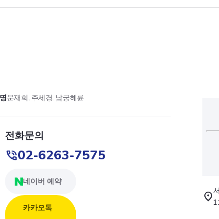
명
문재희, 주세경, 남궁혜륜
전화문의
02-6263-7575
네이버 예약
서
1
카카오톡