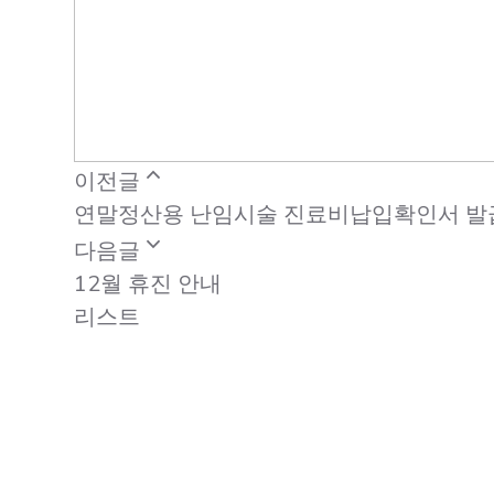
expand_less
이전글
연말정산용 난임시술 진료비납입확인서 발
expand_more
다음글
12월 휴진 안내
리스트