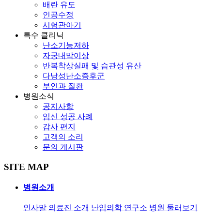
배란 유도
인공수정
시험관아기
특수 클리닉
난소기능저하
자궁내막이상
반복착상실패 및 습관성 유산
다낭성난소증후군
부인과 질환
병원소식
공지사항
임신 성공 사례
감사 편지
고객의 소리
문의 게시판
SITE MAP
병원소개
인사말
의료진 소개
난임의학 연구소
병원 둘러보기